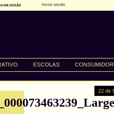
Iniciar sessão
NICIAR SESSÃO
RATIVO
ESCOLAS
CONSUMIDOR
22 de 
k_000073463239_Larg