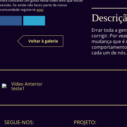
Para colocares um gosto neste vídeo tens que iniciar
sessão. Se ainda não fazes parte da nossa
comunidade regista-te
aqui
Descriçã
Errar toda a gen
corrigir. Por ve
Voltar à galeria
mudança que é n
comportamentos
cada um de nós.
Vídeo Anterior
teste1
SEGUE-NOS:
PROJETO: