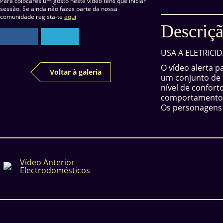
Para colocares um gosto neste vídeo tens que iniciar
sessão. Se ainda não fazes parte da nossa
comunidade regista-te
aqui
Descriçã
USA A ELETRICI
O vídeo alerta 
Voltar à galeria
um conjunto de 
nível de confort
comportamentos
Os personagens 
Vídeo Anterior
Electrodomésticos