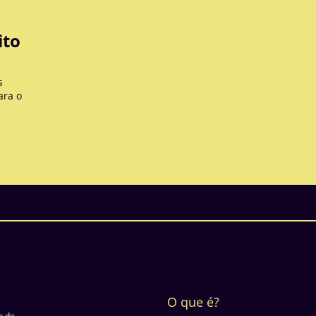
ito
s
ara o
O que é?
o de