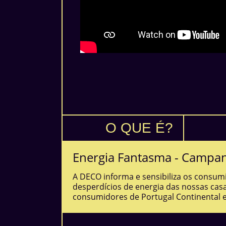
O QUE É?
Energia Fantasma - Campan
A DECO informa e sensibiliza os consu
desperdícios de energia das nossas casa
consumidores de Portugal Continental 