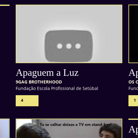
Apaguem a Luz
Ap
9GAG BROTHERHOOD
OS 
Fundação Escola Profissional de Setúbal
Fund
4
1
Ap