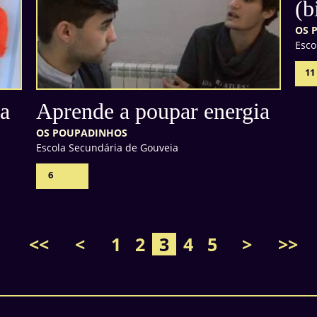
(b
OS 
Esco
11
ia
Aprende a poupar energia
OS POUPADINHOS
Escola Secundária de Gouveia
6
<<
<
1
2
3
4
5
>
>>