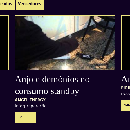
eados
Vencedores
Anjo e demónios no
An
PIR
consumo standby
Esco
ANGEL ENERGY
14
Inforpreparação
2