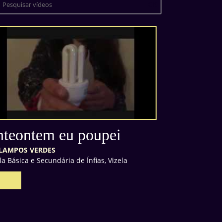
teontem eu poupei
ILAMPOS VERDES
la Básica e Secundária de Ínfias, Vizela
6