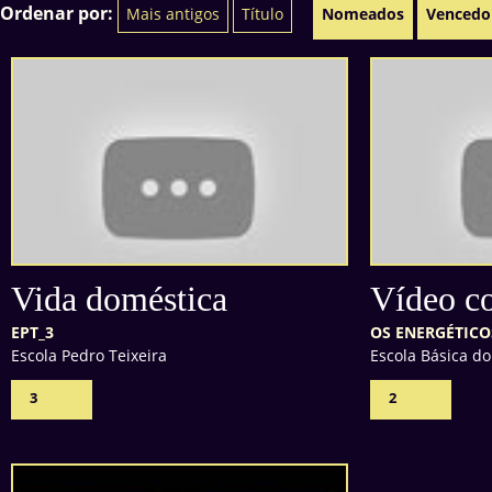
Ordenar por:
Mais antigos
Título
Nomeados
Vencedo
Vida doméstica
Vídeo c
EPT_3
OS ENERGÉTICO
Escola Pedro Teixeira
Escola Básica d
3
2