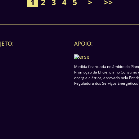
1
2
3
4
5
>
>>
JETO:
APOIO:
Medida financiada no âmbito do Plan
Promoção da Eficiência no Consumo 
energia elétrica, aprovado pela Enti
Reguladora dos Serviços Energéticos