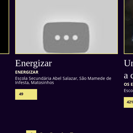
Energizar
Um
ENERGIZAR
a 
Escola Secundária Abel Salazar, São Mamede de
Infesta, Matosinhos
OS 
Esco
49
42