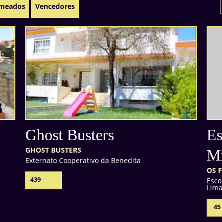
meados
Vencedores
Ghost Busters
Es
GHOST BUSTERS
Mi
Externato Cooperativo da Benedita
OS 
439
Esco
Lim
45