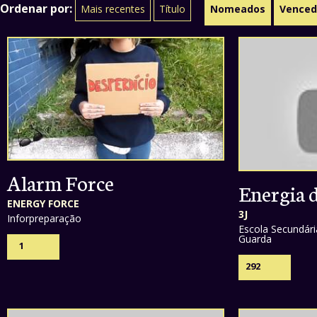
Ordenar por:
Mais recentes
Título
Nomeados
Venced
Alarm Force
Energia 
ENERGY FORCE
3J
Inforpreparação
Escola Secundári
Guarda
1
292